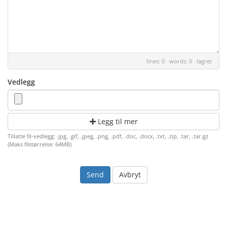
lines: 0 words: 0
lagret
Vedlegg
Legg til mer
Tillatte fil-vedlegg: .jpg, .gif, .jpeg, .png, .pdf, .doc, .docx, .txt, .zip, .tar, .tar.gz
(Maks filstørrelse: 64MB)
Avbryt