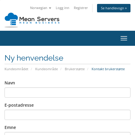
Norwegian
Logg inn
Registrer
Se handlevogn »
Bytt
navig
Ny henvendelse
Kundeområdet
Kundeområde
Brukerstøtte
Kontakt brukerstøtte
Navn
E-postadresse
Emne