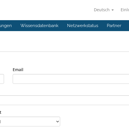
Deutsch
Ein
ungen
Wissensdatenbank
Netzwerkstatus
Partner
Email
t