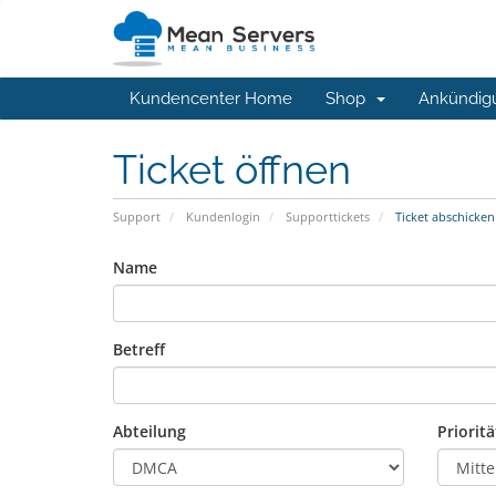
Kundencenter Home
Shop
Ankündig
Ticket öffnen
Support
Kundenlogin
Supporttickets
Ticket abschicken
Name
Betreff
Abteilung
Prioritä