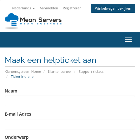
Nederlands
Aanmelden
Registreren
Winkelwagen bekijken
Navig
in-/u
Maak een helpticket aan
Klantensysteem Home
Klantenpaneel
Support tickets
Ticket indienen
Naam
E-mail Adres
Onderwerp