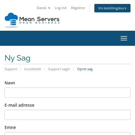
Dansk
Log ind
Registrer
Vis bestillingskurv
Skift
navig
Ny Sag
Support
Kundeside
Support sager
Opret sag
Navn
E-mail adresse
Emne