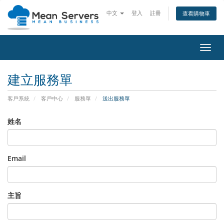
中文
登入
註冊
查看購物車
切
換
導
建立服務單
覽
客戶系統
客戶中心
服務單
送出服務單
姓名
Email
主旨