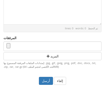
تم الحفظ
lines: 0 words: 0
المرفقات
المزيد
إمتدادات الملفات المرفقة المسموح بها: .jpg, .gif, .jpeg, .png, .pdf, .doc, .docx, .txt,
.zip, .tar, .tar.gz (الحد الأقصى لحجم الملف: 64MB)
إلغاء