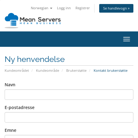
Norwegian
Logg inn
Registrer
Se handlevogn »
Bytt
navig
Ny henvendelse
Kundeområdet
Kundeområde
Brukerstøtte
Kontakt brukerstøtte
Navn
E-postadresse
Emne