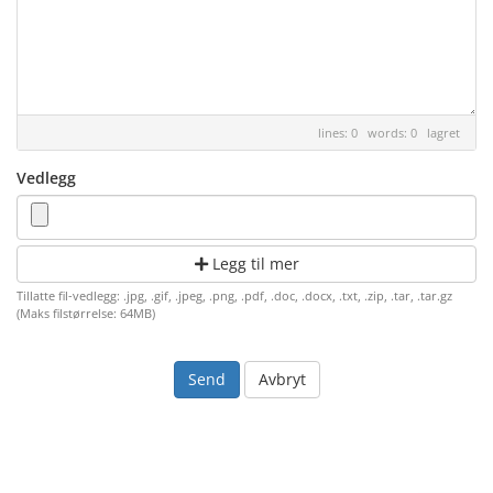
lines: 0 words: 0
lagret
Vedlegg
Legg til mer
Tillatte fil-vedlegg: .jpg, .gif, .jpeg, .png, .pdf, .doc, .docx, .txt, .zip, .tar, .tar.gz
(Maks filstørrelse: 64MB)
Avbryt